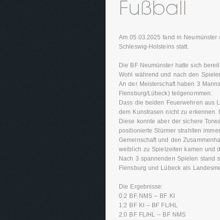
Am 05.03.2025 fand in Neumünster d
Schleswig-Holsteins statt.
Die BF Neumünster hatte sich bereite
Wohl während und nach den Spielen
An der Meisterschaft haben 3 Manns
Flensburg/Lübeck) teilgenommen.
Dass die beiden Feuerwehren aus L
dem Kunstrasen nicht zu erkennen. D
Diese konnte aber der sichere Torwar
positionierte Stürmer strahlten imme
Gemeinschaft und den Zusammenhalt 
weiblich zu Spielzeiten kamen und 
Nach 3 spannenden Spielen stand sc
Flensburg und Lübeck als Landesmei
Die Ergebnisse:
0:2 BF NMS – BF KI
1:2 BF KI – BF FL/HL
2:0 BF FL/HL – BF NMS