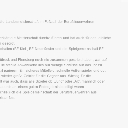
ie Landesmeisterschaft im Fußball der Berufsfeuerwehren
rklärt die Meisterschaft durchzuführen und hat auch für das leibliche
 gesorgt.
chaften (BF Kiel , BF Neumünster und die Spielgemeinschaft BF
übeck und Flensburg noch nie zusammen gespielt haben, war auf
ie stabile Abwehrkette lies nur wenige Schüsse auf das Tor zu.
t parieren. Ein sicheres Mittelfeld, schnelle Außenspieler und gut
r wieder große Gefahr für die Gegner aus. Wichtig für die
war auch, dass alle Spieler ob „Jung“ oder „Alt“, männlich oder
dadurch an einem guten Endergebnis beteiligt waren.
hließlich die Spielgemeinschaft der Berufsfeuerwehren aus
ster fest.