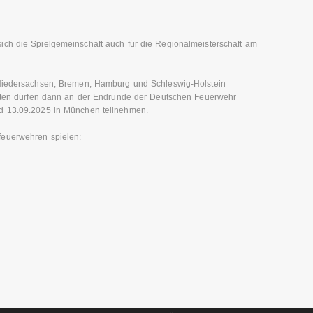
ich die Spielgemeinschaft auch für die Regionalmeisterschaft am
 Niedersachsen, Bremen, Hamburg und Schleswig-Holstein
ierten dürfen dann an der Endrunde der Deutschen Feuerwehr
d 13.09.2025 in München teilnehmen.
feuerwehren spielen: