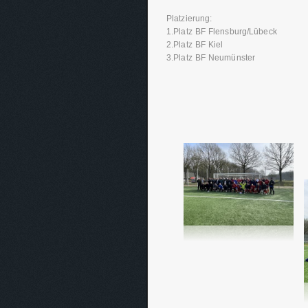
Platzierung:
1.Platz BF Flensburg/Lübeck
2.Platz BF Kiel
3.Platz BF Neumünster