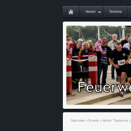
Verein
Termine
Startseite
»
Events
»
Aktion "Sauberes 