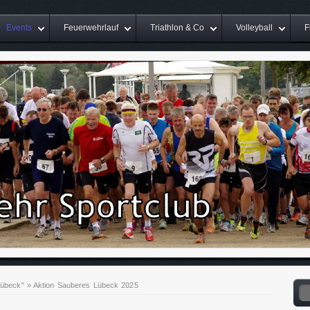
Events
Feuerwehrlauf
Triathlon & Co
Volleyball
F
Lübeck"
»
Aktion Sauberes Lübeck 2025