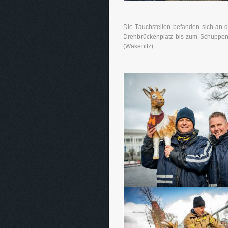
Die Tauchstellen befanden sich an 
Drehbrückenplatz bis zum Schuppen
(Wakenitz).