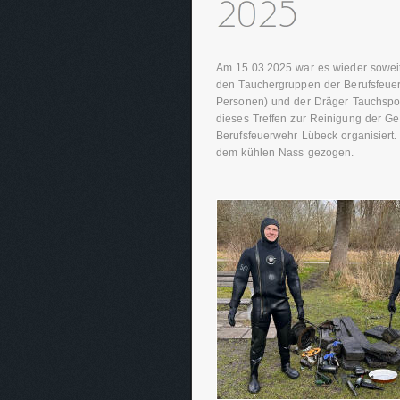
Am 15.03.2025 war es wieder soweit
den Tauchergruppen der Berufsfeuer
Personen) und der Dräger Tauchspor
dieses Treffen zur Reinigung der G
Berufsfeuerwehr Lübeck organisiert.
dem kühlen Nass gezogen.