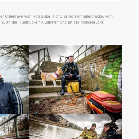
der Untertrave vom Holstentor Richtung Holstenhafenbrücke, vom
 9, an der Hubbrücke / Klughafen und an der Motlkebrücke