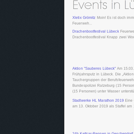
Xletix Grömitz
Moin! Es ist doch imme
Feuerweh...
Drachenbootfestival Lübeck
Feuerwe
Drachenbootfestival Knapp zwei Woc
Aktion "Sauberes Lübeck"
Am 15.03.
Frühjahrsputz in Lübeck. Die „Akti
Tauchergruppen der Berufsfeuerweh
Bundespolizei Ratzeburg (15 Perso
(15 Personen) unter Wasser unterstüt
Stadtwerke HL Marathon 2019
Eine 
am 13. Oktober 2019 als Staffel am 
24h Kettcar-Rennen in Geschendorf